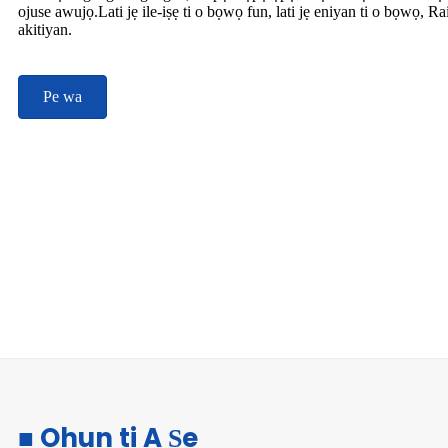
ojuse awujọ.Lati jẹ ile-iṣẹ ti o bọwọ fun, lati jẹ eniyan ti o bọwọ, Ra
akitiyan.
Pe wa
■ Ohun ti A Ṣe