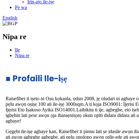
Irin-ajo ile-iṣẹ
Pe wa
English
Nipa re
Ile
Nipa re
■ Profaili Ile-iṣẹ
Raisefiber ti iṣeto ni Oṣu kọkanla, ọdun 2008, jẹ oludari ni agbaye o
pẹlu awọn oṣiṣẹ 100 ati ile-iṣẹ 3000sqm.A ti kọja ISO9001: Ijẹrisi 
Ijẹrisi Eto Iṣakoso Ayika ISO14001.Laibikita ti ije, agbegbe, eto iṣel
igbẹhin lati pese awọn ọja ibaraẹnisọrọ okun opiti didara didara ati 
agbaye!
Gẹgẹbi ile-iṣẹ agbaye kan, Raisefiber ti pinnu lati ṣe idasile awọn ib
ati awọn agbegbe agbegbe, ati pẹlu ọpọlọpọ awọn orilẹ-ede ati awọn