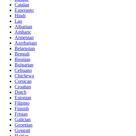
Catalan
Esperanto
Hindi
Lao
Albanian
Amharic
Armenian
Azerbaijani
Belarusian
Bengali
Bosnian
Bulgarian
Cebuano
Chichewa
Corsican
Croatian
Dutch
Estonian
Filipino
Finnish
Frisian
Galician
Georgian
Gujarati
Haitian