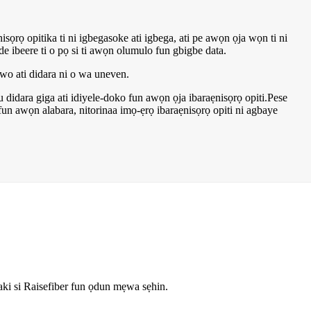
sọrọ opitika ti ni igbegasoke ati igbega, ati pe awọn ọja wọn ti ni
ade ibeere ti o pọ si ti awọn olumulo fun gbigbe data.
owo ati didara ni o wa uneven.
lu didara giga ati idiyele-doko fun awọn ọja ibaraẹnisọrọ opiti.Pese
fun awọn alabara, nitorinaa imọ-ẹrọ ibaraẹnisọrọ opiti ni agbaye
ÌD
taki si Raisefiber fun ọdun mẹwa sẹhin.
A j