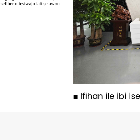
isefiber n tẹsiwaju lati ṣe awọn
■
Ifihan ile ibi is