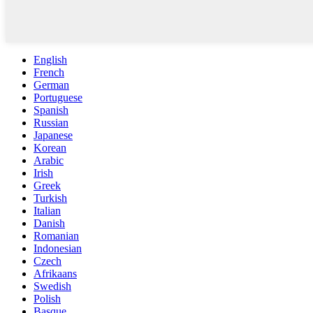
English
French
German
Portuguese
Spanish
Russian
Japanese
Korean
Arabic
Irish
Greek
Turkish
Italian
Danish
Romanian
Indonesian
Czech
Afrikaans
Swedish
Polish
Basque