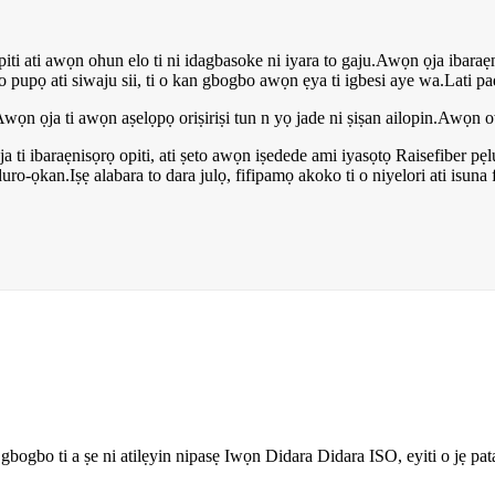
iti ati awọn ohun elo ti ni idagbasoke ni iyara to gaju.Awọn ọja ibaraẹni
lilo pupọ ati siwaju sii, ti o kan gbogbo awọn ẹya ti igbesi aye wa.Lati p
wọn ọja ti awọn aṣelọpọ oriṣiriṣi tun n yọ jade ni ṣiṣan ailopin.Awọn 
ọja ti ibaraẹnisọrọ opiti, ati ṣeto awọn iṣedede ami iyasọtọ Raisefiber pẹ
-ọkan.Iṣẹ alabara to dara julọ, fifipamọ akoko ti o niyelori ati isuna 
gbogbo ti a ṣe ni atilẹyin nipasẹ Iwọn Didara Didara ISO, eyiti o jẹ pa