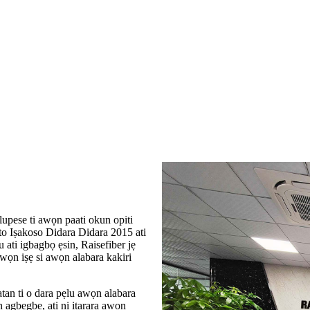
lupese ti awọn paati okun opiti
Eto Iṣakoso Didara Didara 2015 ati
u ati igbagbọ ẹsin, Raisefiber jẹ
awọn iṣẹ si awọn alabara kakiri
atan ti o dara pẹlu awọn alabara
 agbegbe, ati ni itarara awọn