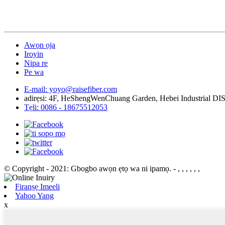
Awọn ọja
Iroyin
Nipa re
Pe wa
E-mail: yoyo@raisefiber.com
adirẹsi: 4F, ​​HeShengWenChuang Garden, Hebei Industrial D
Tẹli: 0086 - 18675512053
© Copyright - 2021: Gbogbo awọn ẹtọ wa ni ipamọ.
- , , , , , ,
Firanṣẹ Imeeli
Yahoo Yang
x