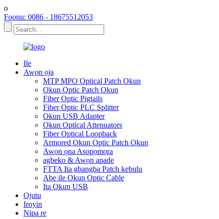
o
Foonu: 0086 - 18675512053
Ile
Awọn ọja
MTP MPO Optical Patch Okun
Okun Optic Patch Okun
Fiber Optic Pigtails
Fiber Optic PLC Splitter
Okun USB Adapter
Okun Optical Attenuators
Fiber Optical Loopback
Armored Okun Optic Patch Okun
Awọn ọna Asopọmọra
agbeko & Awọn apade
FTTA Ita gbangba Patch kebulu
Abe ile Okun Optic Cable
Ita Okun USB
Ojutu
Iroyin
Nipa re