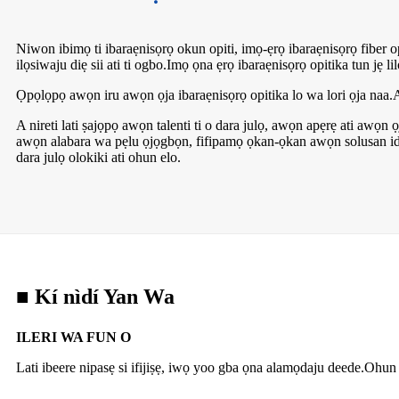
Niwon ibimọ ti ibaraẹnisọrọ okun opiti, imọ-ẹrọ ibaraẹnisọrọ fiber op
ilọsiwaju diẹ sii ati ti ogbo.Imọ ọna ẹrọ ibaraẹnisọrọ opitika tun jẹ 
Ọpọlọpọ awọn iru awọn ọja ibaraẹnisọrọ opitika lo wa lori ọja naa.A
A nireti lati ṣajọpọ awọn talenti ti o dara julọ, awọn apẹrẹ ati awọn 
awọn alabara wa pẹlu ọjọgbọn, fifipamọ ọkan-ọkan awọn solusan iduro
dara julọ olokiki ati ohun elo.
■ Kí nìdí Yan Wa
ILERI WA FUN O
Lati ibeere nipasẹ si ifijiṣẹ, iwọ yoo gba ọna alamọdaju deede.Ohun 