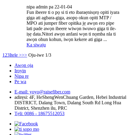
nipa admin pa 22-01-04
Fun ibeere ti o pọ si ti eto ibaraẹnisọrọ opiti iyara
giga ati agbara-giga, asopọ okun opiti MTP /
MPO ati jumper fiber opitika jẹ awọn ero pipe
lati pade awọn ibeere wiwọn iwuwo giga ti ile-
iṣẹ data.Nitori awọn anfani wọn ti nọmba nla ti
awọn ohun kohun, iwọn kekere ati giga ...
Ka siwaju
1
2
3
Itele >
>>
Oju-iwe 1/3
Awọn ọja
Iroyin
Nipa re
Pe wa
E-mail: yoyo@raisefiber.com
adirẹsi: 4F, ​​HeShengWenChuang Garden, Hebei Industrial
DISTRICT, Dalang Town, Dalang South Rd Long Hua
District, Shenzhen ilu, PRC
Tẹli: 0086 - 18675512053