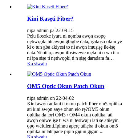
Kini Kasẹti Fiber?
nipa admin pa 22-09-15
Pẹlu ilosoke iyara ni nọmba awọn asopọ
nẹtiwọọki ati awọn gbigbe data, iṣakoso okun yẹ
ki o tun gba akiyesi to ni awọn imuṣiṣẹ ile-iṣẹ
data.Ni otitọ, awọn ifosiwewe mẹta ni o wa ti o
ni ipa ṣiṣe ti nẹtiwọọki ti n ṣiṣẹ daradara fa…
Ka siwaju
OM5 Optic Okun Patch Okun
nipa admin on 22-04-02
Kini awọn anfani ti okun patch fiber om5 opitika
ati kini awọn aaye ohun elo rẹ?OM5 okun
opitika da lori OM3 / OM4 okun opitika, ati
awọn oniwe-iṣẹ ti wa ni tesiwaju lati se atileyin
ọpọ wefulenti.Ipinnu apẹrẹ atilẹba ti okun om5
opitika ni lati pade pipin gigun gigun ...
Ka siwaju