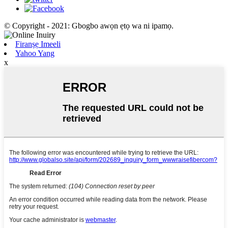
© Copyright - 2021: Gbogbo awọn ẹtọ wa ni ipamọ.
Firanṣẹ Imeeli
Yahoo Yang
x