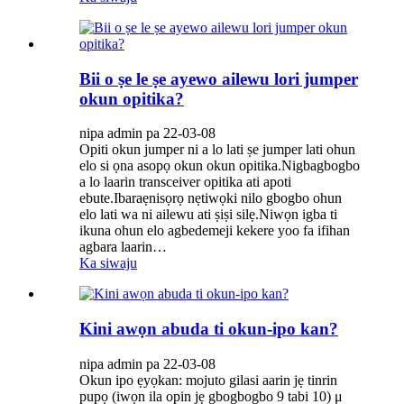
Bii o ṣe le ṣe ayewo ailewu lori jumper
okun opitika?
nipa admin pa 22-03-08
Opiti okun jumper ni a lo lati ṣe jumper lati ohun
elo si ọna asopọ okun okun opitika.Nigbagbogbo
a lo laarin transceiver opitika ati apoti
ebute.Ibaraẹnisọrọ nẹtiwọki nilo gbogbo ohun
elo lati wa ni ailewu ati ṣiṣi silẹ.Niwọn igba ti
ikuna ohun elo agbedemeji kekere yoo fa ifihan
agbara laarin…
Ka siwaju
Kini awọn abuda ti okun-ipo kan?
nipa admin pa 22-03-08
Okun ipo ẹyọkan: mojuto gilasi aarin jẹ tinrin
pupọ (iwọn ila opin jẹ gbogbogbo 9 tabi 10) μ