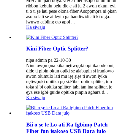
MPO ni ipari boya.MPO fiber asopo ohun ni fun
ribbon kebulu pẹlu diẹ ẹ sii ju 2 awọn okun, eyi
ti o ti ṣe lati pese olona-fiber Asopọmọra ni ọkan
asopo lati se atileyin ga bandiwidi ati ki o ga-
iwuwo cabling eto appl ...
Ka siwaju
Kini Fiber Optic Splitter?
nipa admin pa 22-10-30
Ninu awọn ọna kika nẹtiwọọki opitika ode oni,
dide ti pipin okun opiki ṣe alabapin si iranlọwọ
awọn olumulo lati mu iṣẹ ṣiṣe ti awọn iyika
nẹtiwọọki opitika pọ si.Fiber optic splitter, tun
tọka si bi opitika splitter, tabi tan ina splitter, jẹ
ẹya ese igbi-guide opitika pinpin agbara d...
Ka siwaju
Bii o ṣe le Lo ati Ra Igbimọ Patch
Fiber fun iṣakoso USB Dara julọ