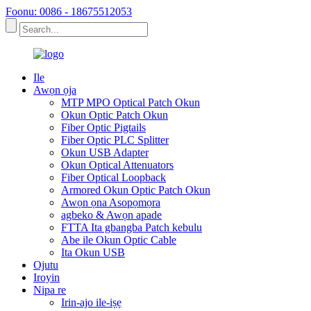
Foonu: 0086 - 18675512053
Ile
Awọn ọja
MTP MPO Optical Patch Okun
Okun Optic Patch Okun
Fiber Optic Pigtails
Fiber Optic PLC Splitter
Okun USB Adapter
Okun Optical Attenuators
Fiber Optical Loopback
Armored Okun Optic Patch Okun
Awọn ọna Asopọmọra
agbeko & Awọn apade
FTTA Ita gbangba Patch kebulu
Abe ile Okun Optic Cable
Ita Okun USB
Ojutu
Iroyin
Nipa re
Irin-ajo ile-iṣẹ