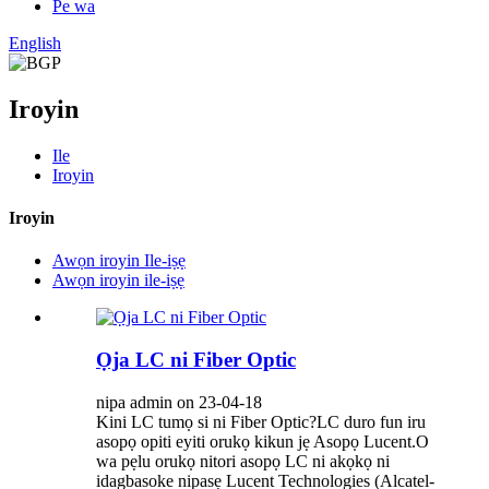
Pe wa
English
Iroyin
Ile
Iroyin
Iroyin
Awọn iroyin Ile-iṣẹ
Awọn iroyin ile-iṣẹ
Ọja LC ni Fiber Optic
nipa admin on 23-04-18
Kini LC tumọ si ni Fiber Optic?LC duro fun iru
asopọ opiti eyiti orukọ kikun jẹ Asopọ Lucent.O
wa pẹlu orukọ nitori asopọ LC ni akọkọ ni
idagbasoke nipasẹ Lucent Technologies (Alcatel-