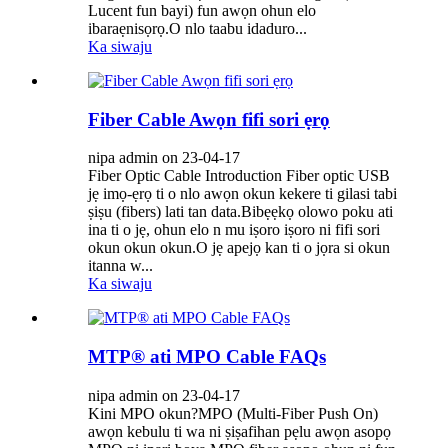
Lucent fun bayi) fun awọn ohun elo
ibaraẹnisọrọ.O nlo taabu idaduro...
Ka siwaju
Fiber Cable Awọn fifi sori ẹrọ
nipa admin on 23-04-17
Fiber Optic Cable Introduction Fiber optic USB
jẹ imọ-ẹrọ ti o nlo awọn okun kekere ti gilasi tabi
ṣiṣu (fibers) lati tan data.Bibẹẹkọ olowo poku ati
ina ti o jẹ, ohun elo n mu iṣoro iṣoro ni fifi sori
okun okun okun.O jẹ apejọ kan ti o jọra si okun
itanna w...
Ka siwaju
MTP® ati MPO Cable FAQs
nipa admin on 23-04-17
Kini MPO okun?MPO (Multi-Fiber Push On)
awọn kebulu ti wa ni ṣiṣafihan pẹlu awọn asopọ