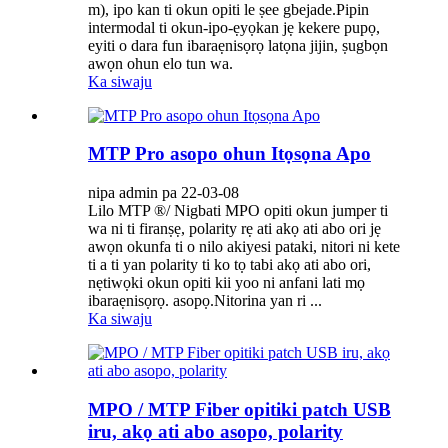
m), ipo kan ti okun opiti le ṣee gbejade.Pipin
intermodal ti okun-ipo-ẹyọkan jẹ kekere pupọ,
eyiti o dara fun ibaraẹnisọrọ latọna jijin, ṣugbọn
awọn ohun elo tun wa.
Ka siwaju
MTP Pro asopo ohun Itọsọna Apo
nipa admin pa 22-03-08
Lilo MTP ®/ Nigbati MPO opiti okun jumper ti
wa ni ti firanṣẹ, polarity rẹ ati akọ ati abo ori jẹ
awọn okunfa ti o nilo akiyesi pataki, nitori ni kete
ti a ti yan polarity ti ko tọ tabi akọ ati abo ori,
nẹtiwọki okun opiti kii yoo ni anfani lati mọ
ibaraẹnisọrọ. asopọ.Nitorina yan ri ...
Ka siwaju
MPO / MTP Fiber opitiki patch USB
iru, akọ ati abo asopo, polarity