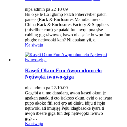
nipa admin pa 22-10-09
Bii o ṣe le Lo Igbimọ Patch Fiber?Fiber patch
panels (Rack & Enclosures Manufacturers -
China Rack & Enclosures Factory & Suppliers
(raisefiber.com) ṣe pataki fun awọn ọna ṣiṣe
cabling giga-iwuwo, bawo ni a ṣe le lo wọn fun
gbigbe nẹtiwọọki kan? Ni apakan yii, c...
Ka siwaju
Kasẹti Okun Fun Awọn ohun elo
Nẹtiwọki iwuwo-giga
nipa admin pa 22-10-09
Gẹgẹbi a ti mọ daradara, awọn kasẹti okun jẹ
apakan pataki ti eto iṣakoso okun, eyiti o ṣe iyara
pupọ akoko fifi sori ẹrọ ati dinku idiju ti itọju
nẹtiwọki ati imuṣiṣẹ.Pẹlu idagbasoke iyara ti
awọn ibeere giga fun dep nẹtiwọọki iwuwo
giga…
Ka siwaju